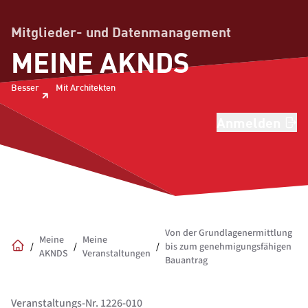
Mitglieder- und Datenmanagement
MEINE AKNDS
Besser
Mit Architekten
Anmelden
Von der Grundlagenermittlung
Meine
Meine
/
/
/
bis zum genehmigungsfähigen
AKNDS
Veranstaltungen
Home
Bauantrag
Veranstaltungs-Nr. 1226-010